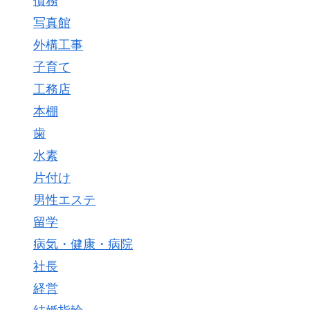
債務
写真館
外構工事
子育て
工務店
本棚
歯
水素
片付け
男性エステ
留学
病気・健康・病院
社長
経営