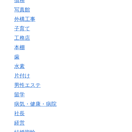
債務
写真館
外構工事
子育て
工務店
本棚
歯
水素
片付け
男性エステ
留学
病気・健康・病院
社長
経営