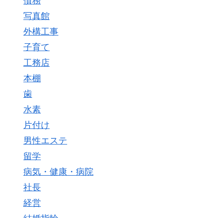
債務
写真館
外構工事
子育て
工務店
本棚
歯
水素
片付け
男性エステ
留学
病気・健康・病院
社長
経営