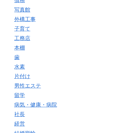
債務
写真館
外構工事
子育て
工務店
本棚
歯
水素
片付け
男性エステ
留学
病気・健康・病院
社長
経営