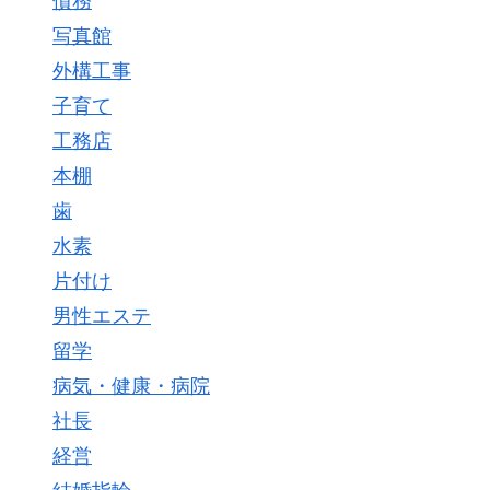
債務
写真館
外構工事
子育て
工務店
本棚
歯
水素
片付け
男性エステ
留学
病気・健康・病院
社長
経営