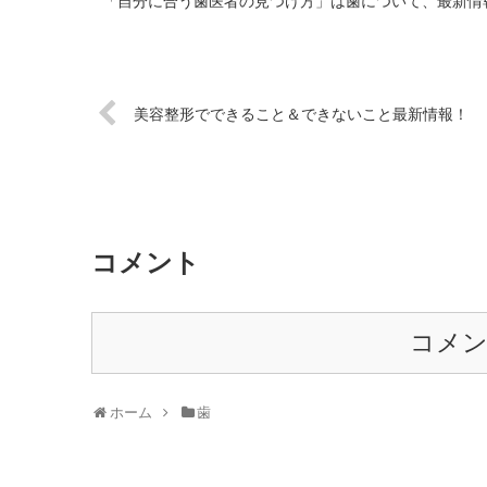
「自分に合う歯医者の見つけ方」は歯について、最新情報
美容整形でできること＆できないこと最新情報！
コメント
コメ
ホーム
歯