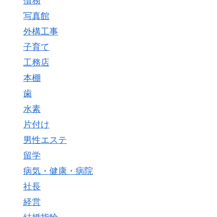
債務
写真館
外構工事
子育て
工務店
本棚
歯
水素
片付け
男性エステ
留学
病気・健康・病院
社長
経営