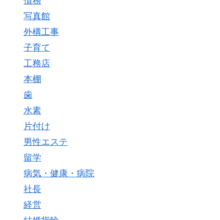
債務
写真館
外構工事
子育て
工務店
本棚
歯
水素
片付け
男性エステ
留学
病気・健康・病院
社長
経営