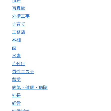
債務
写真館
外構工事
子育て
工務店
本棚
歯
水素
片付け
男性エステ
留学
病気・健康・病院
社長
経営