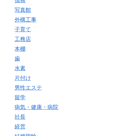
債務
写真館
外構工事
子育て
工務店
本棚
歯
水素
片付け
男性エステ
留学
病気・健康・病院
社長
経営