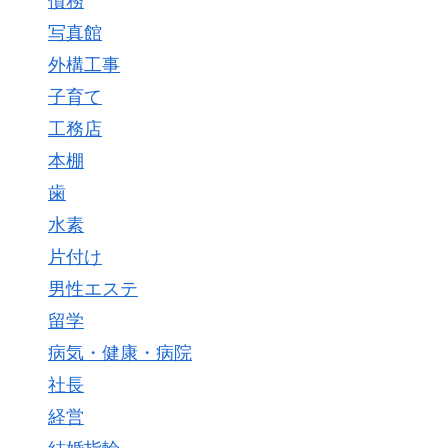
債務
写真館
外構工事
子育て
工務店
本棚
歯
水素
片付け
男性エステ
留学
病気・健康・病院
社長
経営