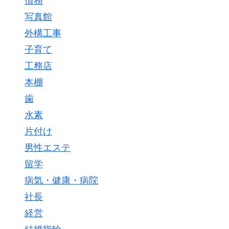
債務
写真館
外構工事
子育て
工務店
本棚
歯
水素
片付け
男性エステ
留学
病気・健康・病院
社長
経営