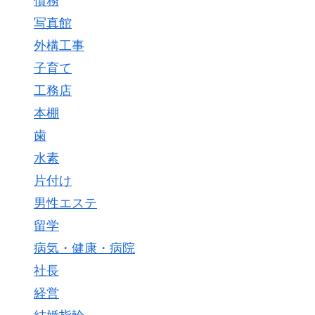
債務
写真館
外構工事
子育て
工務店
本棚
歯
水素
片付け
男性エステ
留学
病気・健康・病院
社長
経営