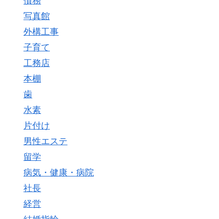
債務
写真館
外構工事
子育て
工務店
本棚
歯
水素
片付け
男性エステ
留学
病気・健康・病院
社長
経営