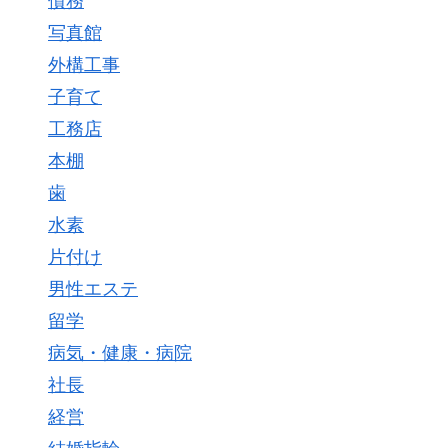
債務
写真館
外構工事
子育て
工務店
本棚
歯
水素
片付け
男性エステ
留学
病気・健康・病院
社長
経営