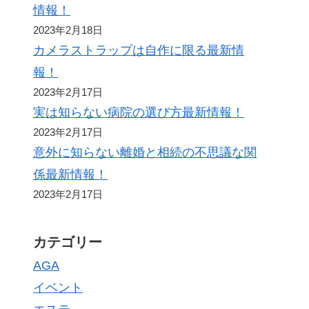
情報！
2023年2月18日
カメラストラップは自作に限る最新情
報！
2023年2月17日
実は知らない病院の選び方最新情報！
2023年2月17日
意外に知らない離婚と相続の不思議な関
係最新情報！
2023年2月17日
カテゴリー
AGA
イベント