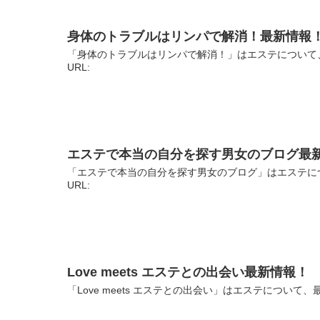
身体のトラブルはリンパで解消！最新情報
「身体のトラブルはリンパで解消！」はエステについて
URL:
エステで本当の自分を探す男女のブログ最
「エステで本当の自分を探す男女のブログ」はエステに
URL:
Love meets エステとの出会い最新情報！
「Love meets エステとの出会い」はエステについ