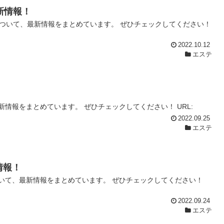
新情報！
ついて、最新情報をまとめています。 ぜひチェックしてください！
2022.10.12
エステ
情報をまとめています。 ぜひチェックしてください！ URL:
2022.09.25
エステ
情報！
いて、最新情報をまとめています。 ぜひチェックしてください！
2022.09.24
エステ