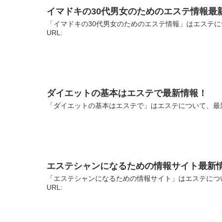
イマドキの30代男女のためのエステ情報最
「イマドキの30代男女のためのエステ情報」はエステに
URL:
ダイエットの基本はエステで最新情報！
「ダイエットの基本はエステで」はエステについて、最新
エステシャンになるための情報サイト最新
「エステシャンになるための情報サイト」はエステにつ
URL: