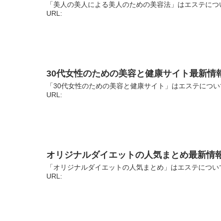
「美人の美人による美人のための美容法」はエステにつ
URL:
30代女性のための美容と健康サイト最新情
「30代女性のための美容と健康サイト」はエステについ
URL:
オリジナルダイエットの人気まとめ最新情
「オリジナルダイエットの人気まとめ」はエステについ
URL: