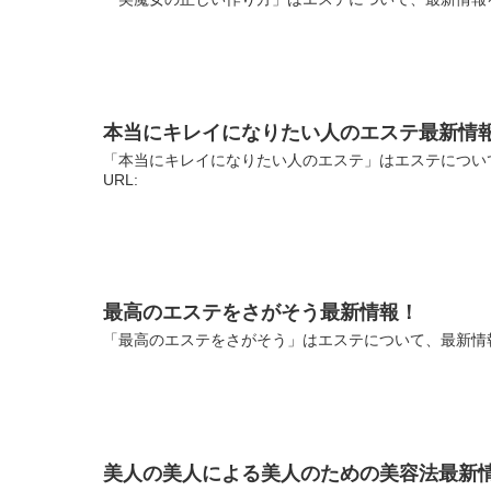
本当にキレイになりたい人のエステ最新情
「本当にキレイになりたい人のエステ」はエステについ
URL:
最高のエステをさがそう最新情報！
「最高のエステをさがそう」はエステについて、最新情報
美人の美人による美人のための美容法最新