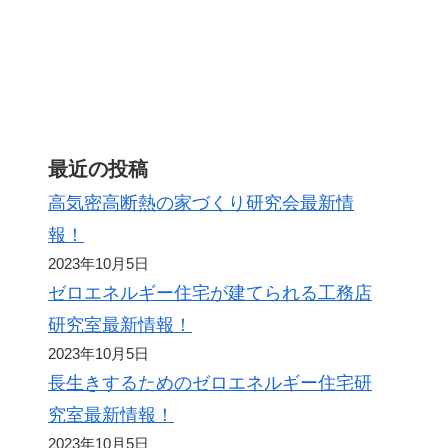
ト
最近の投稿
高気密高断熱の家づくり研究会最新情
報！
2023年10月5日
ゼロエネルギー住宅が建てられる工務店
研究室最新情報！
2023年10月5日
長生きするためのゼロエネルギー住宅研
究室最新情報！
2023年10月5日